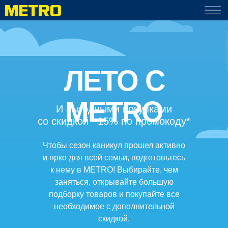
ЛЕТО С
METRO
И выгодными покупками
со скидкой −15% по промокоду*
Чтобы сезон каникул прошел активно
и ярко для всей семьи, подготовьтесь
к нему в METRO! Выбирайте, чем
заняться, открывайте большую
подборку товаров и покупайте все
необходимое с дополнительной
скидкой.