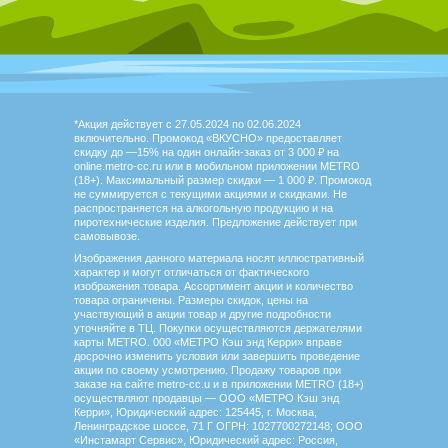
*Акция действует с 27.05.2024 по 02.06.2024
включительно. Промокод «ВКУСНО» предоставляет
скидку до —15% на один онлайн-заказ от 3 000 ₽ на
online.metro-cc.ru или в мобильном приложении METRO
(18+). Максимальный размер скидки — 1 000 ₽. Промокод
не суммируется с текущими акциями и скидками. Не
распространяется на алкогольную продукцию и на
пиротехнические изделия. Предложение действует при
самовывозе.
Изображения данного материала носят иллюстративный
характер и могут отличаться от фактического
изображения товара. Ассортимент акции и количество
товара ограничены. Размеры скидок, цены на
участвующий в акции товар и другие подробности
уточняйте в ТЦ. Покупки осуществляются держателями
карты METRO. 000 «МЕТРО Кэш энд Керри» вправе
досрочно изменить условия или завершить проведение
акции по своему усмотрению. Продажу товаров при
заказе на сайте metro-cc.u и в приложении METRO (18+)
осуществляют продавцы — ООО «МЕТРО Кэш энд
Керри», Юридический адрес: 125445, г. Москва,
Ленинградское шоссе, 71 Г ОГРН: 1027700272148; ООО
«Инстамарт Сервис», Юридический адрес: Россия,