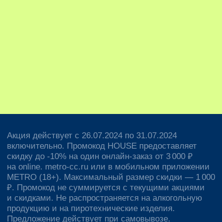
и в приложении METRO (18+) осуществляют
продавцы — ООО «МЕТРО Кэш энд Керри»,
Юридический адрес: 125 445, г. Москва,
Ленинградское шоссе, 71 Г ОГРН: 1 027 700 272 148;
ООО «Инстамарт Сервис», Юридический адрес:
Россия, 115 035, г. Москва, вн.тёр.г. муниципальный
округ Замоскворечье, ул. Садовническая, д. 9а, этаж
5, помещ. І, ком. 1. ОГРН: 118 774 649 498.
Правовая
Конфиденциальность
информация
Условия
Cookies
соглашения
© METRO Cash And Carry Russia, 2024