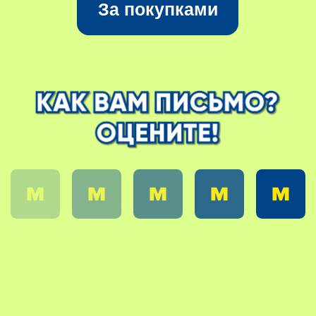
Акция действует с 26.07.2024 по 31.07.2024
включительно. Промокод HOUSE предоставляет
скидку до -10% на один онлайн-заказ от 3 000 ₽
на online. metro-cc.ru или в мобильном приложении
METRO (18+). Максимальный размер скидки — 1 000
₽. Промокод не суммируется с текущими акциями
и скидками. Не распространяется на алкогольную
продукцию и на пиротехнические изделия.
Предложение действует при самовывозе.
Наличие товаров ограничено запасами в торговых
центрах «МЕТРО Кэш энд Керри». Товары,
подлежащие обязательной сертификации,
сертифицированы. Цены указаны в рублях: с НДС,
с учетом скидки и действительны на момент
отправки письма. Изображение товаров может
отличаться от фактического изображения.
ООО «МЕТРО Кэш энд Керри» вправе изменить
цену товара без предварительного уведомления.
Скидка не распространяется на товары,
участвующие в действующих каталогах МЕТРО.
В случае если на товар действует иное специальное
предложение, скидки не суммируются.
Размеры скидок, цены на участвующий в акции
товар и другие подробности уточняйте в ТЦ.
Покупки осуществляются держателями карты
METRO. 000 «МЕТРО Кэш энд Керри» вправе
досрочно изменить условия или завершить
проведение акции по своему усмотрению. Продажу
товаров при заказе на сайте metro-cc.u