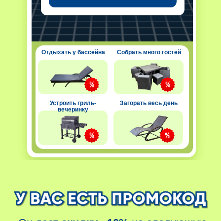
Он даст
скидку −10%
на следующую
покупку
Отдыхать у бассейна
Собрать много гостей
HOUSE
Применить
Устроить гриль-
Загорать весь день
вечеринку
С METRO и вашим промокодом
на скидку
−10%
За покупками