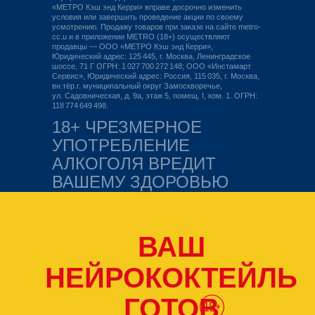
«МЕТРО Кэш энд Керри» вправе досрочно изменить
условия или завершить проведение акции по своему
усмотрению. Продажу товаров при заказе на сайте metro-
cc.u и в приложении METRO (18+) осуществляют
продавцы — ООО «МЕТРО Кэш энд Керри»,
Юридический адрес: 125 445, г. Москва, Ленинградское
шоссе, 71 Г ОГРН: 1 027 700 272 148; ООО «Инстамарт
Сервис», Юридический адрес: Россия, 115 035, г. Москва,
вн.тёр.г. муниципальный округ Замоскворечье,
ул. Садовническая, д. 9а, этаж 5, помещ. І, ком. 1. ОГРН:
118 774 649 498.
18+ ЧРЕЗМЕРНОЕ
УПОТРЕБЛЕНИЕ
АЛКОГОЛЯ ВРЕДИТ
ВАШЕМУ ЗДОРОВЬЮ
ВАШ
НЕЙРОКОКТЕЙЛЬ
ГОТОВ