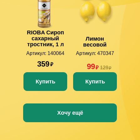
RIOBA Сироп
сахарный
Лимон
тростник, 1 л
весовой
Артикул: 140064
Артикул: 470347
359
₽
99
₽
129
₽
Купить
Купить
Хочу ещё