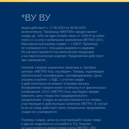
*ВУ ВУ
Акция действует с 17.06.2024 по 30.06.2024
включительно. Промокод «MIXTEN» предоставляет
скидку до -10% на один онлайн-заказ от 3 000 ₽ на online.
metro-cc.ru или в мобильном приложении METRO (18+).
Максимальный размер скидки — 1 000 ₽. Промокод
не суммируется с текущими акциями и скидками.
Не распространяется на алкогольную продукцию
и на пиротехнические изделия. Предложение действует
при самовывозе.
Наличие товаров ограничено запасами в торговых
центрах «МЕТРО Кэш энд Керри». Товары, подлежащие
обязательной сертификации, сертифицированы. Цены
указаны в рублях: с НДС, с учетом скидки
и действительны на момент отправки письма.
Изображение товаров может отличаться от фактического
изображения. ООО «МЕТРО Кэш энд Керри» вправе
изменить цену товара без предварительного
уведомления. Скидка не распространяется на товары,
участвующие в действующих каталогах МЕТРО. В случае
если на товар действует иное специальное предложение,
скидки не суммируются.
Размеры скидок, цены на участвующий в акции товар
и другие подробности уточняйте в ТЦ. Покупки
осуществляются держателями карты METRO. 000