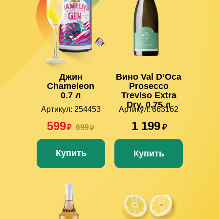
Джин
Вино Val D’Oca
Chameleon
Prosecco
0.7 л
Treviso Extra
Dry, 0.75 л
Артикул: 254453
Артикул: 663162
599
1 199
₽
699
₽
₽
Купить
Купить