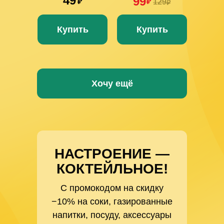
49
99
₽
₽
129
₽
Купить
Купить
Хочу ещё
НАСТРОЕНИЕ —
КОКТЕЙЛЬНОЕ!
С промокодом на скидку
−10% на соки, газированные
напитки, посуду, аксессуары