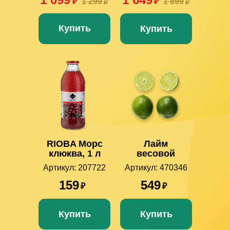
₽
1 299
₽
1 899
₽
₽
Купить
Купить
RIOBA Морс
Лайм
клюква, 1 л
весовой
Артикул: 207722
Артикул: 470346
159
549
₽
₽
Купить
Купить