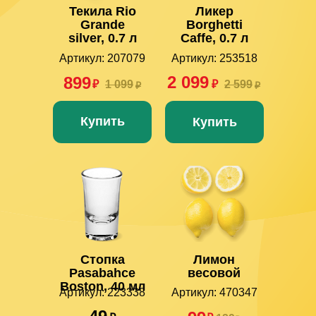
Текила Rio
Ликер
Grande
Borghetti
silver, 0.7 л
Caffe, 0.7 л
Артикул: 207079
Артикул: 253518
2 099
899
₽
1 099
₽
2 599
₽
₽
Купить
Купить
Стопка
Лимон
Pasabahce
весовой
Boston, 40 мл
Артикул: 223338
Артикул: 470347