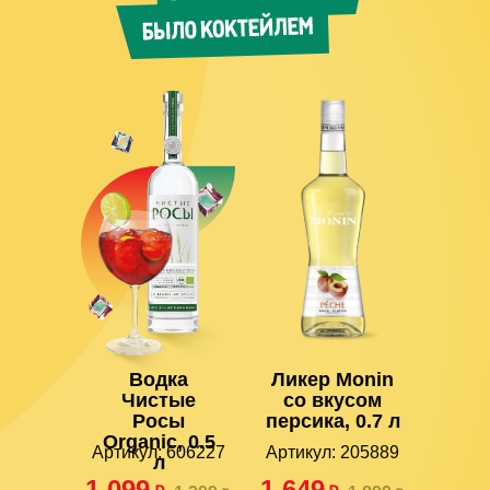
Водка
Ликер Monin
Чистые
со вкусом
Росы
персика, 0.7 л
Organic, 0.5
Артикул: 606227
Артикул: 205889
л
1 099
1 649