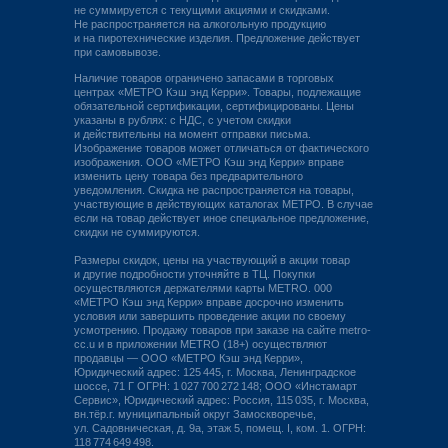
не суммируется с текущими акциями и скидками.
Не распространяется на алкогольную продукцию
и на пиротехнические изделия. Предложение действует
при самовывозе.
Наличие товаров ограничено запасами в торговых
центрах «МЕТРО Кэш энд Керри». Товары, подлежащие
обязательной сертификации, сертифицированы. Цены
указаны в рублях: с НДС, с учетом скидки
и действительны на момент отправки письма.
Изображение товаров может отличаться от фактического
изображения. ООО «МЕТРО Кэш энд Керри» вправе
изменить цену товара без предварительного
уведомления. Скидка не распространяется на товары,
участвующие в действующих каталогах МЕТРО. В случае
если на товар действует иное специальное предложение,
скидки не суммируются.
Размеры скидок, цены на участвующий в акции товар
и другие подробности уточняйте в ТЦ. Покупки
осуществляются держателями карты METRO. 000
«МЕТРО Кэш энд Керри» вправе досрочно изменить
условия или завершить проведение акции по своему
усмотрению. Продажу товаров при заказе на сайте metro-
cc.u и в приложении METRO (18+) осуществляют
продавцы — ООО «МЕТРО Кэш энд Керри»,
Юридический адрес: 125 445, г. Москва, Ленинградское
шоссе, 71 Г ОГРН: 1 027 700 272 148; ООО «Инстамарт
Сервис», Юридический адрес: Россия, 115 035, г. Москва,
вн.тёр.г. муниципальный округ Замоскворечье,
ул. Садовническая, д. 9а, этаж 5, помещ. І, ком. 1. ОГРН:
118 774 649 498.